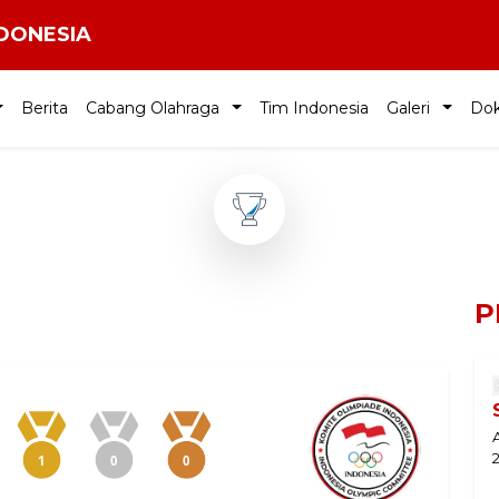
NDONESIA
Berita
Cabang Olahraga
Tim Indonesia
Galeri
Do
P
1
0
0