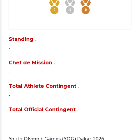
0
0
0
Standing
.
-
Chef de Mission
.
-
Total Athlete Contingent
.
-
Total Official Contingent
.
-
Youth Olympic Games (YOG) Dakar 2026