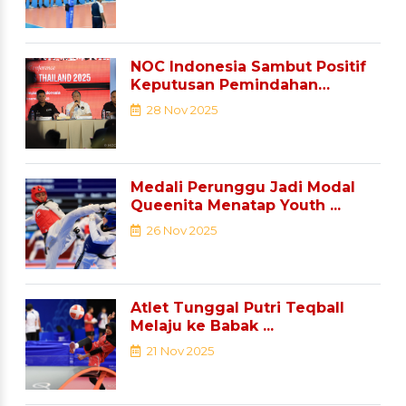
NOC Indonesia Sambut Positif
Keputusan Pemindahan
Sejumlah ...
28 Nov 2025
Medali Perunggu Jadi Modal
Queenita Menatap Youth ...
26 Nov 2025
Atlet Tunggal Putri Teqball
Melaju ke Babak ...
21 Nov 2025