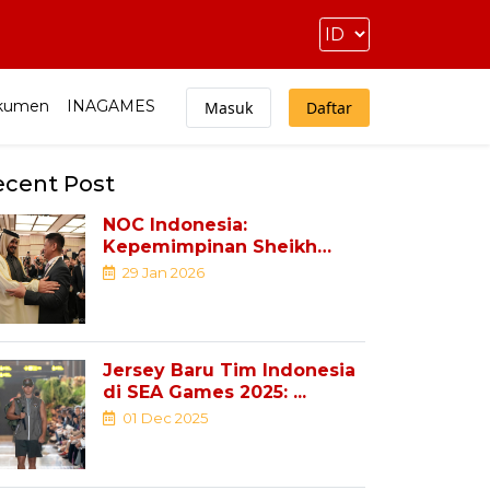
kumen
INAGAMES
Masuk
Daftar
ecent Post
NOC Indonesia:
Kepemimpinan Sheikh
Joaan Al Thani ...
29 Jan 2026
Jersey Baru Tim Indonesia
di SEA Games 2025: ...
01 Dec 2025