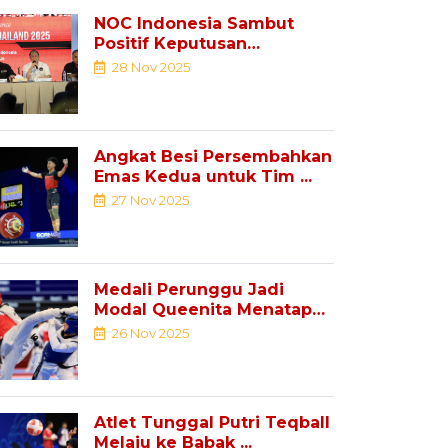
NOC Indonesia Sambut
Positif Keputusan
Pemindahan Sejumlah ...
28 Nov 2025
Angkat Besi Persembahkan
Emas Kedua untuk Tim ...
27 Nov 2025
Medali Perunggu Jadi
Modal Queenita Menatap
Youth ...
26 Nov 2025
Atlet Tunggal Putri Teqball
Melaju ke Babak ...