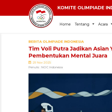
KOMITE OLIMPIADE I
Home
Tentang
Acara
BERITA OLIMPIADE INDONESIA
Tim Voli Putra Jadikan Asia
Pembentukan Mental Juara
29 Nov 2025
Penulis : NOC Indonesia