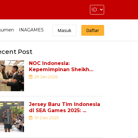
kumen
INAGAMES
Masuk
Daftar
ecent Post
NOC Indonesia:
Kepemimpinan Sheikh
Joaan Al Thani ...
29 Jan 2026
Jersey Baru Tim Indonesia
di SEA Games 2025: ...
01 Dec 2025