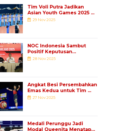
Tim Voli Putra Jadikan
Asian Youth Games 2025 ...
29 Nov 2025
NOC Indonesia Sambut
Positif Keputusan
Pemindahan Sejumlah ...
28 Nov 2025
Angkat Besi Persembahkan
Emas Kedua untuk Tim ...
27 Nov 2025
Medali Perunggu Jadi
Modal Queenita Menatap