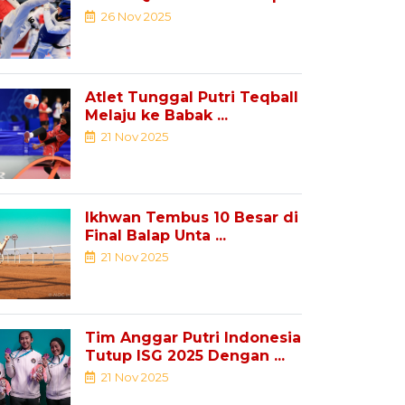
Youth ...
26 Nov 2025
Atlet Tunggal Putri Teqball
Melaju ke Babak ...
21 Nov 2025
Ikhwan Tembus 10 Besar di
Final Balap Unta ...
21 Nov 2025
Tim Anggar Putri Indonesia
Tutup ISG 2025 Dengan ...
21 Nov 2025