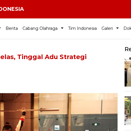
NDONESIA
Berita
Cabang Olahraga
Tim Indonesia
Galeri
Do
R
elas, Tinggal Adu Strategi