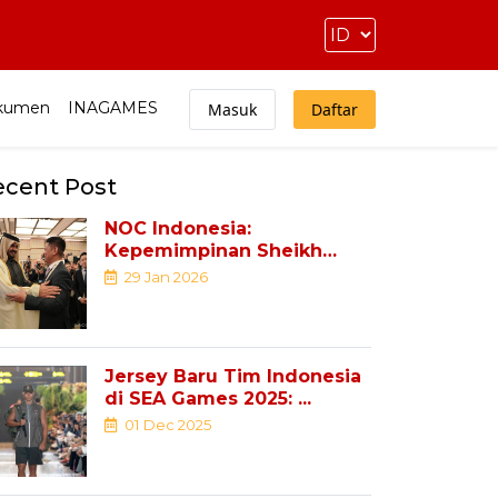
kumen
INAGAMES
Masuk
Daftar
ecent Post
NOC Indonesia:
Kepemimpinan Sheikh
Joaan Al Thani ...
29 Jan 2026
Jersey Baru Tim Indonesia
di SEA Games 2025: ...
01 Dec 2025