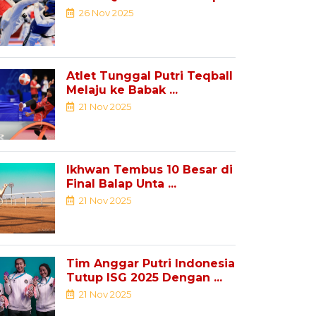
Youth ...
26 Nov 2025
Atlet Tunggal Putri Teqball
Melaju ke Babak ...
21 Nov 2025
Ikhwan Tembus 10 Besar di
Final Balap Unta ...
21 Nov 2025
Tim Anggar Putri Indonesia
Tutup ISG 2025 Dengan ...
21 Nov 2025