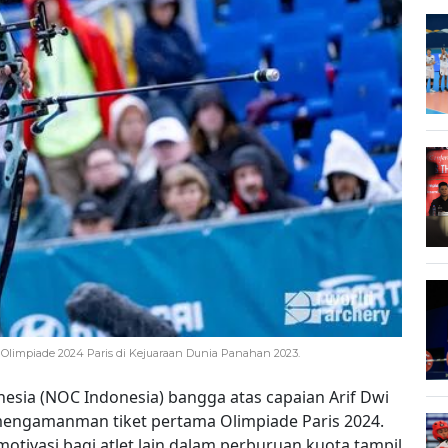
e Olimpiade 2024 Paris di Kejuaraan Dunia Panahan 2023.
nesia (NOC Indonesia) bangga atas capaian Arif Dwi
engamanman tiket pertama Olimpiade Paris 2024.
otivasi bagi atlet lain dalam perburuan kuota tampil