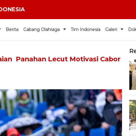
NDONESIA
Berita
Cabang Olahraga
Tim Indonesia
Galeri
Do
R
aian Panahan Lecut Motivasi Cabor