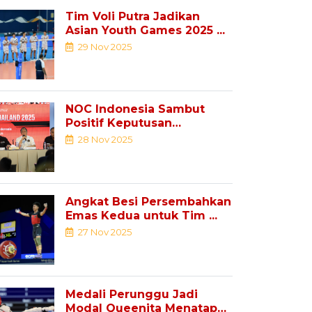
Tim Voli Putra Jadikan
Asian Youth Games 2025 ...
29 Nov 2025
NOC Indonesia Sambut
Positif Keputusan
Pemindahan Sejumlah ...
28 Nov 2025
Angkat Besi Persembahkan
Emas Kedua untuk Tim ...
27 Nov 2025
Medali Perunggu Jadi
Modal Queenita Menatap