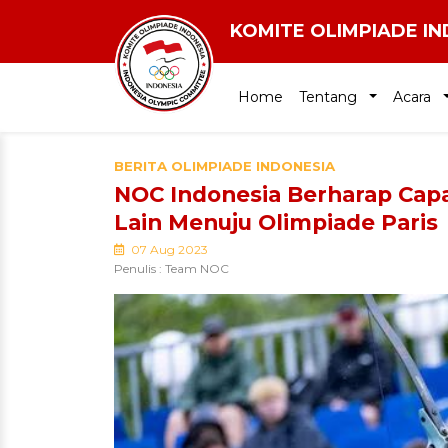
KOMITE OLIMPIADE I
Home
Tentang
Acara
BERITA OLIMPIADE INDONESIA
NOC Indonesia Berharap Cap
Lain Menuju Olimpiade Paris
07 Aug 2023
Penulis : Team NOC