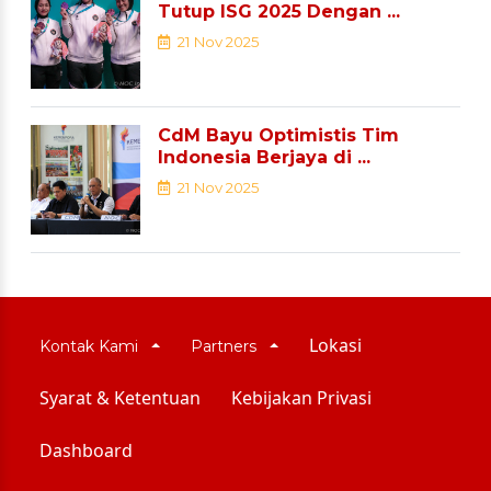
Tutup ISG 2025 Dengan ...
21 Nov 2025
CdM Bayu Optimistis Tim
Indonesia Berjaya di ...
21 Nov 2025
Lokasi
Kontak Kami
Partners
Syarat & Ketentuan
Kebijakan Privasi
Dashboard