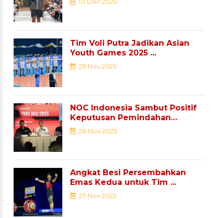
01 Dec 2025
Tim Voli Putra Jadikan Asian
Youth Games 2025 ...
29 Nov 2025
NOC Indonesia Sambut Positif
Keputusan Pemindahan
Sejumlah ...
28 Nov 2025
Angkat Besi Persembahkan
Emas Kedua untuk Tim ...
27 Nov 2025