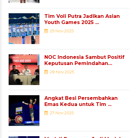
Tim Voli Putra Jadikan Asian
Youth Games 2025 ...
29 Nov 2025
NOC Indonesia Sambut Positif
Keputusan Pemindahan
Sejumlah ...
28 Nov 2025
Angkat Besi Persembahkan
Emas Kedua untuk Tim ...
27 Nov 2025