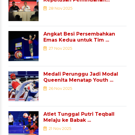
Sejumlah ...
28 Nov 2025
Angkat Besi Persembahkan
Emas Kedua untuk Tim ...
27 Nov 2025
Medali Perunggu Jadi Modal
Queenita Menatap Youth ...
26 Nov 2025
Atlet Tunggal Putri Teqball
Melaju ke Babak ...
21 Nov 2025