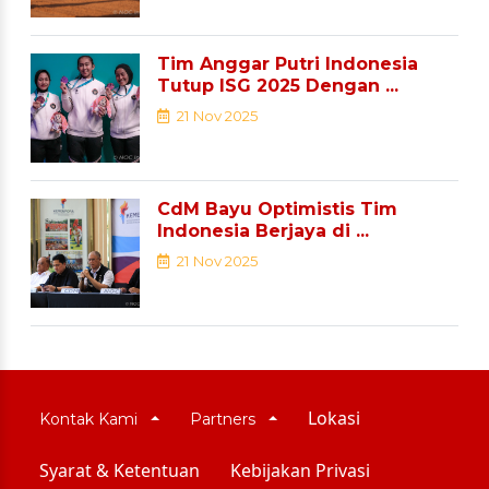
Tim Anggar Putri Indonesia
Tutup ISG 2025 Dengan ...
21 Nov 2025
CdM Bayu Optimistis Tim
Indonesia Berjaya di ...
21 Nov 2025
Lokasi
Kontak Kami
Partners
Syarat & Ketentuan
Kebijakan Privasi