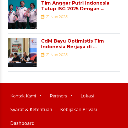
Tim Anggar Putri Indonesia
Tutup ISG 2025 Dengan ...
21 Nov 2025
CdM Bayu Optimistis Tim
Indonesia Berjaya di ...
21 Nov 2025
Lokasi
Kontak Kami
Partners
Syarat & Ketentuan
Kebijakan Privasi
Dashboard