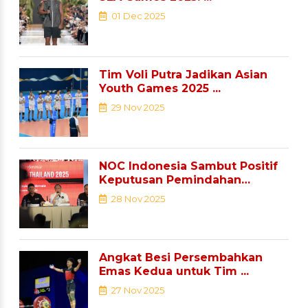
01 Dec 2025
Tim Voli Putra Jadikan Asian
Youth Games 2025 ...
29 Nov 2025
NOC Indonesia Sambut Positif
Keputusan Pemindahan
Sejumlah ...
28 Nov 2025
Angkat Besi Persembahkan
Emas Kedua untuk Tim ...
27 Nov 2025