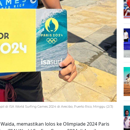
mpil di ISA World Surfing Games 2024 di Arecibo, Puerto Rico, Minggu (2/3)
o Waida, memastikan lolos ke Olimpiade 2024 Paris