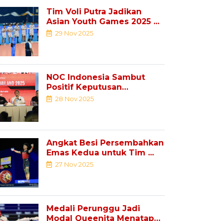
Tim Voli Putra Jadikan
Asian Youth Games 2025 ...
29 Nov 2025
NOC Indonesia Sambut
Positif Keputusan
Pemindahan Sejumlah ...
28 Nov 2025
Angkat Besi Persembahkan
Emas Kedua untuk Tim ...
27 Nov 2025
Medali Perunggu Jadi
Modal Queenita Menatap