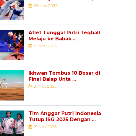
Youth ...
26 Nov 2025
Atlet Tunggal Putri Teqball
Melaju ke Babak ...
21 Nov 2025
Ikhwan Tembus 10 Besar di
Final Balap Unta ...
21 Nov 2025
Tim Anggar Putri Indonesia
Tutup ISG 2025 Dengan ...
21 Nov 2025