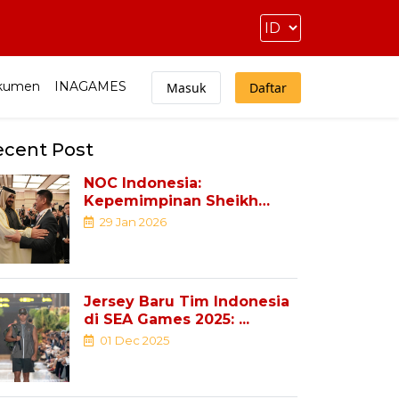
kumen
INAGAMES
Masuk
Daftar
ecent Post
NOC Indonesia:
Kepemimpinan Sheikh
Joaan Al Thani ...
29 Jan 2026
Jersey Baru Tim Indonesia
di SEA Games 2025: ...
01 Dec 2025